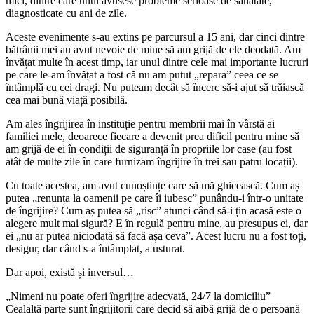
mici, dintre care unul avusese probleme serioase de sănătate,
diagnosticate cu ani de zile.
Aceste evenimente s-au extins pe parcursul a 15 ani, dar cinci dintre
bătrânii mei au avut nevoie de mine să am grijă de ele deodată. Am
învățat multe în acest timp, iar unul dintre cele mai importante lucruri
pe care le-am învățat a fost că nu am putut „repara” ceea ce se
întâmplă cu cei dragi. Nu puteam decât să încerc să-i ajut să trăiască
cea mai bună viață posibilă.
Am ales îngrijirea în instituție pentru membrii mai în vârstă ai
familiei mele, deoarece fiecare a devenit prea dificil pentru mine să
am grijă de ei în condiții de siguranță în propriile lor case (au fost
atât de multe zile în care furnizam îngrijire în trei sau patru locații).
Cu toate acestea, am avut cunoștințe care să mă ghicească. Cum aș
putea „renunța la oamenii pe care îi iubesc” punându-i într-o unitate
de îngrijire? Cum aș putea să „risc” atunci când să-i țin acasă este o
alegere mult mai sigură? E în regulă pentru mine, au presupus ei, dar
ei „nu ar putea niciodată să facă așa ceva”. Acest lucru nu a fost toți,
desigur, dar când s-a întâmplat, a usturat.
Dar apoi, există și inversul…
„Nimeni nu poate oferi îngrijire adecvată, 24/7 la domiciliu”
Cealaltă parte sunt îngrijitorii care decid să aibă grijă de o persoană