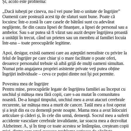
Și, acolo este problema:
„Dacă iubești pe cineva, nu-l vei pune într-o unitate de îngrijire”
Oamenii care postează acest tip de sfaturi sunt bune. Poate că
locuiesc într-o zonă în care casele de bătrâni sunt cu adevărat
neglijente, fie din cauza lipsei de finanțare, a lipsei de personal sau a
ambelor. Sau s-ar putea să fi văzut sau auzit despre îngrijirea proastă
a unității în trecut, când un prieten sau un membru al familiei locuia
într-una – toate preocupările legitime.
Apoi, desigur, există oameni care au așteptări nerealiste cu privire la
felul de îngrijire pe care chiar și o mare facilitate o poate oferi,
deoarece personalul trebuie să aibă grijă de mulți oameni simultan.
Numai prin angajarea propriei asistente private veți putea obține
îngrijiri individuale – ceva ce puțini dintre noi își pot permite.
Povestea mea de îngrijire
Pentru mine, preocupările legate de îngrijirea familiei au început cu
unchiul și mătușa mea fără copii, care s-au mutat în comunitatea
noastră. De-a lungul timpului, unchiul meu a avut atacuri cerebrale
recurente, iar mătușa mea a murit de cancer. Tatăl meu a fost operat
și a ieșit din ea cu demență peste noapte. Mama mea a avut înlocuiri
articulare și căderi și, în cele din urmă, demență. Socrul meu a suferit
accidente vasculare cerebrale invalidante, iar soacra mea a dezvoltat
Alzheimer. A, și în timp ce toate acestea se întâmplau, creșteam copii