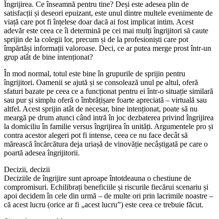
Îngrijirea. Ce înseamnă pentru tine? Deși este adesea plin de
satisfacții și deseori epuizant, este unul dintre multele evenimente de
viață care pot fi înțelese doar dacă ai fost implicat intim. Acest
adevăr este ceea ce îi determină pe cei mai mulți îngrijitori să caute
sprijin de la colegii lor, precum și de la profesioniști care pot
împărtăși informații valoroase. Deci, ce ar putea merge prost într-un
grup atât de bine intenționat?
În mod normal, totul este bine în grupurile de sprijin pentru
îngrijitori. Oamenii se ajută și se consolează unul pe altul, oferă
sfaturi bazate pe ceea ce a funcționat pentru ei într-o situație similară
sau pur și simplu oferă o îmbrățișare foarte apreciată – virtuală sau
altfel. Acest sprijin atât de necesar, bine intenționat, poate să nu
meargă pe drum atunci când intră în joc dezbaterea privind îngrijirea
la domiciliu în familie versus îngrijirea în unități. Argumentele pro și
contra acestor alegeri pot fi intense, ceea ce nu face decât să
mărească încărcătura deja uriașă de vinovăție necâștigată pe care o
poartă adesea îngrijitorii.
Decizii, decizii
Deciziile de îngrijire sunt aproape întotdeauna o chestiune de
compromisuri. Echilibrați beneficiile și riscurile fiecărui scenariu și
apoi decidem în cele din urmă – de multe ori prin lacrimile noastre –
că acest lucru (orice ar fi „acest lucru”) este ceea ce trebuie făcut.