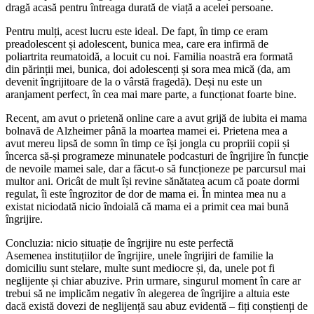
dragă acasă pentru întreaga durată de viață a acelei persoane.
Pentru mulți, acest lucru este ideal. De fapt, în timp ce eram
preadolescent și adolescent, bunica mea, care era infirmă de
poliartrita reumatoidă, a locuit cu noi. Familia noastră era formată
din părinții mei, bunica, doi adolescenți și sora mea mică (da, am
devenit îngrijitoare de la o vârstă fragedă). Deși nu este un
aranjament perfect, în cea mai mare parte, a funcționat foarte bine.
Recent, am avut o prietenă online care a avut grijă de iubita ei mama
bolnavă de Alzheimer până la moartea mamei ei. Prietena mea a
avut mereu lipsă de somn în timp ce își jongla cu propriii copii și
încerca să-și programeze minunatele podcasturi de îngrijire în funcție
de nevoile mamei sale, dar a făcut-o să funcționeze pe parcursul mai
multor ani. Oricât de mult își revine sănătatea acum că poate dormi
regulat, îi este îngrozitor de dor de mama ei. În mintea mea nu a
existat niciodată nicio îndoială că mama ei a primit cea mai bună
îngrijire.
Concluzia: nicio situație de îngrijire nu este perfectă
Asemenea instituțiilor de îngrijire, unele îngrijiri de familie la
domiciliu sunt stelare, multe sunt mediocre și, da, unele pot fi
neglijente și chiar abuzive. Prin urmare, singurul moment în care ar
trebui să ne implicăm negativ în alegerea de îngrijire a altuia este
dacă există dovezi de neglijență sau abuz evidentă – fiți conștienți de