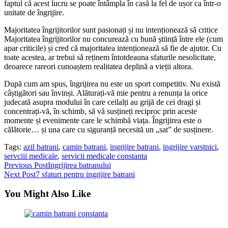
faptul că acest lucru se poate întâmpla în casă la fel de ușor ca într-o
unitate de îngrijire.
Majoritatea îngrijitorilor sunt pasionați și nu intenționează să critice
Majoritatea îngrijitorilor nu concurează cu bună știință între ele (cum
apar criticile) și cred că majoritatea intenționează să fie de ajutor. Cu
toate acestea, ar trebui să reținem întotdeauna sfaturile nesolicitate,
deoarece rareori cunoaștem realitatea deplină a vieții altora.
După cum am spus, îngrijirea nu este un sport competitiv. Nu există
câștigători sau învinși. Alăturați-vă mie pentru a renunța la orice
judecată asupra modului în care ceilalți au grijă de cei dragi și
concentrați-vă, în schimb, să vă susțineți reciproc prin aceste
momente și evenimente care le schimbă viața. Îngrijirea este o
călătorie… și una care cu siguranță necesită un „sat” de susținere.
Tags:
azil batrani
,
camin batrani
,
ingrijire batrani
,
ingrijire varstnici
,
servciii medicale
,
servicii medicale constanta
Read
Previous Post
Ingrijirea batranului
Next Post
7 sfaturi pentru ingrijire batrani
more
articles
You Might Also Like