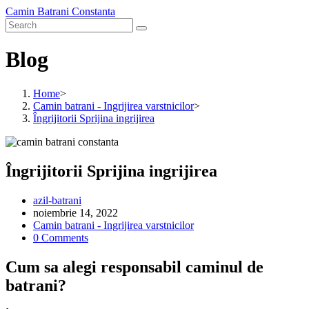
Skip
Camin Batrani Constanta
to
content
Blog
Home
>
Camin batrani - Ingrijirea varstnicilor
>
Îngrijitorii Sprijina ingrijirea
Îngrijitorii Sprijina ingrijirea
Post
azil-batrani
author:
Post
noiembrie 14, 2022
published:
Post
Camin batrani - Ingrijirea varstnicilor
category:
Post
0 Comments
comments:
Cum sa alegi responsabil caminul de
batrani?